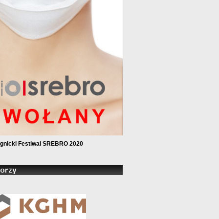
gnicki Festiwal SREBRO
2020