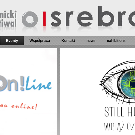
Eventy
Współpraca
Kontakt
news
exhibitions