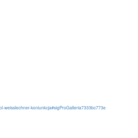
arol-weisslechner-koniunkcja#sigProGalleria7333bc773e