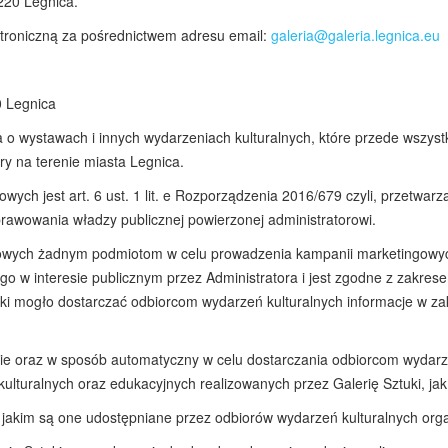
-220 Legnica.
troniczną za pośrednictwem adresu email:
galeria@galeria.legnica.eu
0 Legnica
 wystawach i innych wydarzeniach kulturalnych, które przede wszystk
ry na terenie miasta Legnica.
h jest art. 6 ust. 1 lit. e Rozporządzenia 2016/679 czyli, przetwarz
rawowania władzy publicznej powierzonej administratorowi.
obowych żadnym podmiotom w celu prowadzenia kampanii marketingowy
 w interesie publicznym przez Administratora i jest zgodne z zakresem
uki mogło dostarczać odbiorcom wydarzeń kulturalnych informacje w za
e oraz w sposób automatyczny w celu dostarczania odbiorcom wydarze
kulturalnych oraz edukacyjnych realizowanych przez Galerię Sztuki, jak
 jakim są one udostępniane przez odbiorów wydarzeń kulturalnych orga