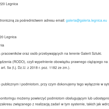
-220 Legnica
troniczną za pośrednictwem adresu email:
galeria@galeria.legnica.eu
220 Legnica
nia
pracowników oraz osób przebywających na terenie Galerii Sztuki.
orządzenia (RODO), czyli wypełnienie obowiązku prawnego ciążącego na
. 5a (t.j. Dz.U. z 2018 r. poz. 1182 ze zm.).
blicznym i podmiotom, przy czym dokonujemy tego wyłącznie w sytuac
monitoringu możemy powierzyć podmiotom obsługującym lub udostępni
 zakresu związanego z realizacją zadań w tym systemie, takich jak wd