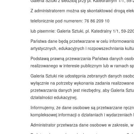
Galeria Sztuki z siedzibą przy pl. Katedralnym 1/1, 59
Z administratorem można się skontaktować drogą elek
telefonicznie pod numerem: 76 86 209 10
lub pisemnie: Galeria Sztuki, pl. Katedralny 1/1, 59-22
Państwa dane będą przetwarzane w celu informowania o
artystycznych, edukacyjnych i rozpowszechniania kultu
Podstawą prawną przewarzania Państwa danych osobowyc
realizowanego w interesie publicznym lub w ramach sp
Galeria Sztuki nie udostępnia zebranych danych os
wyłącznie na potrzeby wykonania zadania realizowanego
przetwarzania danych jest niezbędny, aby Galeria Szt
działalności edukacyjnej.
Informujemy, że dane osobowe są przetwarzane ręczni
kompleksowej informacji o działaniach i wydarzeniach 
Administrator przetwarza dane osobowe w zakresie, w