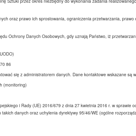
ę Sztuki przez okres niezbędny do wykonania zadania realizowanego 
nych oraz prawo ich sprostowania, ograniczenia przetwarzania, prawo 
rzędu Ochrony Danych Osobowych, gdy uznają Państwo, iż przetwarza
(PUODO)
 70 86
ktować się z administratorem danych. Dane kontaktowe wskazane są w
 (monitoring)
opejskiego i Rady (UE) 2016/679 z dnia 27 kwietnia 2016 r. w sprawie
akich danych oraz uchylenia dyrektywy 95/46/WE (ogólne rozporządzen